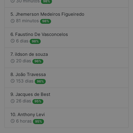
30 minutos
access_time
98%
5. Jhemerson Medeiros Figueiredo
81 minutos
access_time
98%
6. Faustino De Vasconcelos
6 dias
access_time
98%
7. ildson de souza
20 dias
access_time
96%
8. João Travessa
153 dias
access_time
96%
9. Jacques de Best
26 dias
access_time
95%
10. Anthony Levi
6 horas
access_time
95%