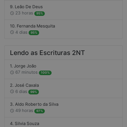
9. Leão De Deus
23 horas
access_time
95%
10. Fernanda Mesquita
4 dias
access_time
95%
Lendo as Escrituras 2NT
1. Jorge João
67 minutos
access_time
100%
2. José Caxala
6 dias
access_time
99%
3. Aldo Roberto da Silva
49 horas
access_time
97%
4. Silvia Souza