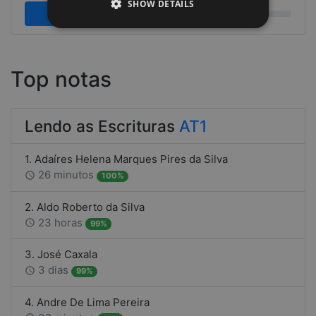
SHOW DETAILS
Ler mais
Top notas
Lendo as Escrituras
AT1
1. Adaíres Helena Marques Pires da Silva
26 minutos
access_time
100%
2. Aldo Roberto da Silva
23 horas
access_time
99%
3. José Caxala
3 dias
access_time
99%
4. Andre De Lima Pereira