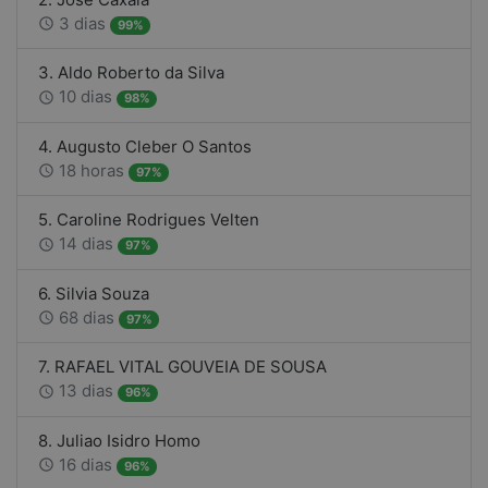
3 dias
access_time
99%
3. Aldo Roberto da Silva
10 dias
access_time
98%
4. Augusto Cleber O Santos
18 horas
access_time
97%
5. Caroline Rodrigues Velten
14 dias
access_time
97%
6. Silvia Souza
68 dias
access_time
97%
7. RAFAEL VITAL GOUVEIA DE SOUSA
13 dias
access_time
96%
8. Juliao Isidro Homo
16 dias
access_time
96%