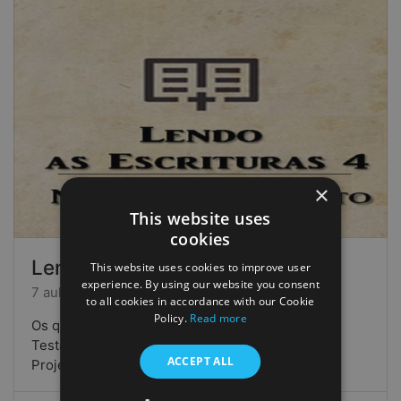
×
This website uses
cookies
Lendo as Escrituras 4NT
This website uses cookies to improve user
experience. By using our website you consent
7 aulas • 202 alunos
to all cookies in accordance with our Cookie
Policy.
Read more
Os quatro cursos Lendo as Escrituras - Novo
Testamento usam vídeos do projecto The Bible
ACCEPT ALL
Project como introdução aos vár…