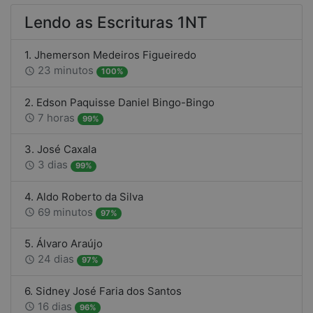
Lendo as Escrituras 1NT
1. Jhemerson Medeiros Figueiredo
23 minutos
access_time
100%
2. Edson Paquisse Daniel Bingo-Bingo
7 horas
access_time
99%
3. José Caxala
3 dias
access_time
99%
4. Aldo Roberto da Silva
69 minutos
access_time
97%
5. Álvaro Araújo
24 dias
access_time
97%
6. Sidney José Faria dos Santos
16 dias
access_time
96%