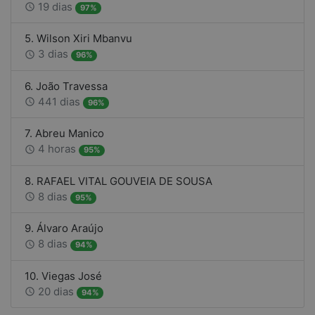
19 dias
access_time
97%
5. Wilson Xiri Mbanvu
3 dias
access_time
96%
6. João Travessa
441 dias
access_time
96%
7. Abreu Manico
4 horas
access_time
95%
8. RAFAEL VITAL GOUVEIA DE SOUSA
8 dias
access_time
95%
9. Álvaro Araújo
8 dias
access_time
94%
10. Viegas José
20 dias
access_time
94%