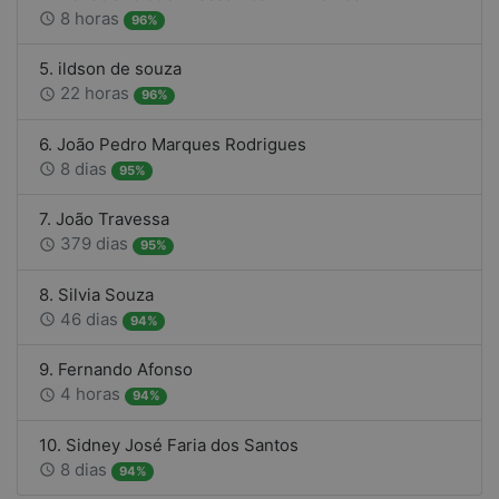
8 horas
access_time
96%
5. ildson de souza
22 horas
access_time
96%
6. João Pedro Marques Rodrigues
8 dias
access_time
95%
7. João Travessa
379 dias
access_time
95%
8. Silvia Souza
46 dias
access_time
94%
9. Fernando Afonso
4 horas
access_time
94%
10. Sidney José Faria dos Santos
8 dias
access_time
94%