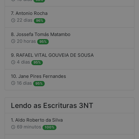
7. Antonio Rocha
22 dias
access_time
96%
8. Jossefa Tomás Matambo
20 horas
access_time
95%
9. RAFAEL VITAL GOUVEIA DE SOUSA
4 dias
access_time
95%
10. Jane Pires Fernandes
16 dias
access_time
95%
Lendo as Escrituras 3NT
1. Aldo Roberto da Silva
69 minutos
access_time
100%