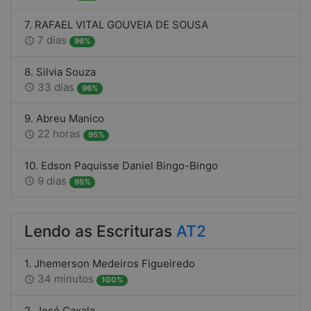
7. RAFAEL VITAL GOUVEIA DE SOUSA
7 dias
access_time
96%
8. Silvia Souza
33 dias
access_time
96%
9. Abreu Manico
22 horas
access_time
95%
10. Edson Paquisse Daniel Bingo-Bingo
9 dias
access_time
95%
Lendo as Escrituras
AT2
1. Jhemerson Medeiros Figueiredo
34 minutos
access_time
100%
2. José Caxala