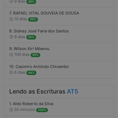
9 dias
access_time
96%
7. RAFAEL VITAL GOUVEIA DE SOUSA
10 dias
access_time
96%
8. Sidney José Faria dos Santos
9 dias
access_time
95%
9. Wilson Xiri Mbanvu
109 dias
access_time
95%
10. Casimiro Armindo Chivambo
6 dias
access_time
94%
Lendo as Escrituras
AT5
1. Aldo Roberto da Silva
50 minutos
access_time
100%