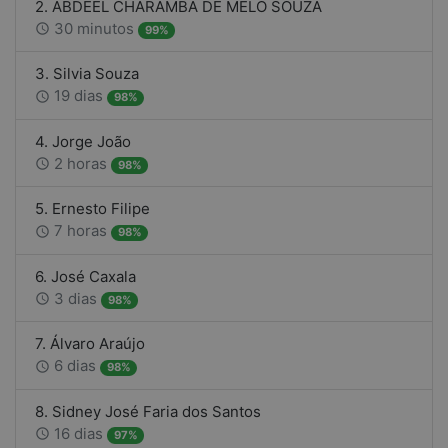
2. ABDEEL CHARAMBA DE MELO SOUZA
30 minutos
access_time
99%
3. Silvia Souza
19 dias
access_time
98%
4. Jorge João
2 horas
access_time
98%
5. Ernesto Filipe
7 horas
access_time
98%
6. José Caxala
3 dias
access_time
98%
7. Álvaro Araújo
6 dias
access_time
98%
8. Sidney José Faria dos Santos
16 dias
access_time
97%