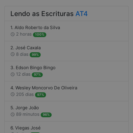
Lendo as Escrituras
AT4
1. Aldo Roberto da Silva
2 horas
access_time
100%
2. José Caxala
8 dias
access_time
99%
3. Edson Bingo Bingo
12 dias
access_time
97%
4. Wesley Moncorvo De Oliveira
205 dias
access_time
97%
5. Jorge João
89 minutos
access_time
96%
6. Viegas José