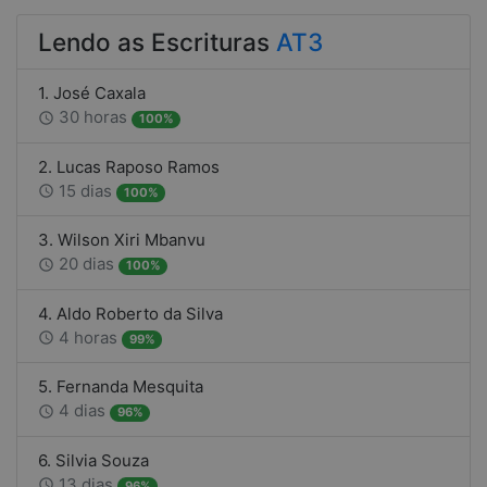
Lendo as Escrituras
AT3
1. José Caxala
30 horas
access_time
100%
2. Lucas Raposo Ramos
15 dias
access_time
100%
3. Wilson Xiri Mbanvu
20 dias
access_time
100%
4. Aldo Roberto da Silva
4 horas
access_time
99%
5. Fernanda Mesquita
4 dias
access_time
96%
6. Silvia Souza
13 dias
access_time
96%