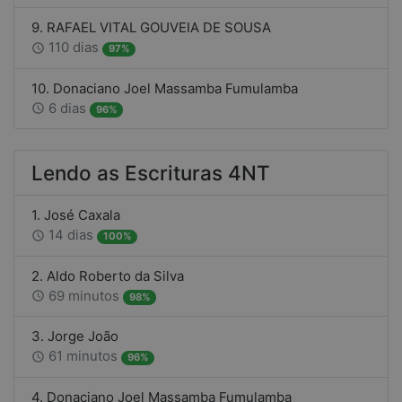
9. RAFAEL VITAL GOUVEIA DE SOUSA
110 dias
access_time
97%
10. Donaciano Joel Massamba Fumulamba
6 dias
access_time
96%
Lendo as Escrituras 4NT
1. José Caxala
14 dias
access_time
100%
2. Aldo Roberto da Silva
69 minutos
access_time
98%
3. Jorge João
61 minutos
access_time
96%
4. Donaciano Joel Massamba Fumulamba