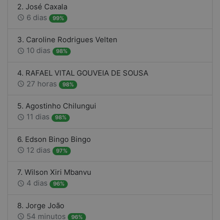
2. José Caxala
6 dias
access_time
99%
3. Caroline Rodrigues Velten
10 dias
access_time
98%
4. RAFAEL VITAL GOUVEIA DE SOUSA
27 horas
access_time
98%
5. Agostinho Chilungui
11 dias
access_time
98%
6. Edson Bingo Bingo
12 dias
access_time
97%
7. Wilson Xiri Mbanvu
4 dias
access_time
96%
8. Jorge João
54 minutos
access_time
96%