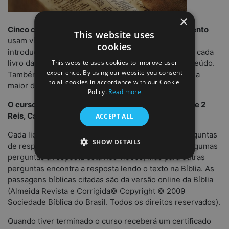
×
Cinco cursos Lendo as Escrituras - Antigo Testamento
This website uses
usam vídeos do projecto The Bible Project como
cookies
introdução aos vários livros da Bíblia. O vídeo sobre cada
livro da Bíblia explica a estrutura do livro e seu conteúdo.
This website uses cookies to improve user
experience. By using our website you consent
Também mostra como o livro contribui para a história
to all cookies in accordance with our Cookie
maior da Bíblia.
Policy.
Read more
O curso trata de 7 livros da Bíblia: Deuteronômio, 1 e 2
Reis, Cantares, Daniel, Jonas e Ageu
.
ACCEPT ALL
Cada lição tem perguntas de múltipla escolha e perguntas
SHOW DETAILS
de resposta aberta para refletir e conversar. Para algumas
perguntas a resposta está nos vídeos, mas para outras
perguntas encontra a resposta lendo o texto na Bíblia. As
passagens bíblicas citadas são da versão online da Bíblia
(Almeida Revista e Corrigida© Copyright © 2009
Sociedade Bíblica do Brasil. Todos os direitos reservados).
Quando tiver terminado o curso receberá um certificado